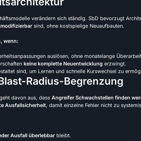
tsarchitektur
ftsmodelle verändern sich ständig. SbD bevorzugt Architek
 modifizierbar
sind, ohne kostspielige Neuaufbauten.
h, wenn:
erheitsanpassungen auslösen, ohne monatelange Überarbei
erschaften
keine komplette Neuentwicklung
erzwingt.
staltet sind, um Lernen und schnelle Kurswechsel zu ermög
Blast-Radius-Begrenzung
D geht davon aus, dass
Angreifer Schwachstellen finden we
e Ausfallsicherheit
, damit einzelne Fehler nicht zu systemi
eder Ausfall überlebbar
bleibt.