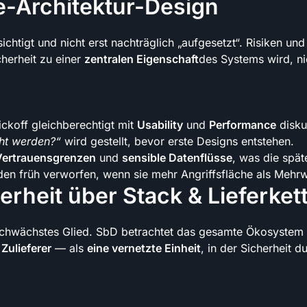
e-Architektur-Design
ichtigt und nicht erst nachträglich „aufgesetzt“. Risiken 
cherheit zu einer
zentralen Eigenschaft
des Systems wird, ni
ickoff gleichberechtigt mit
Usability
und
Performance
diskut
ht werden?“
wird gestellt, bevor erste Designs entstehen.
Vertrauensgrenzen
und
sensible Datenflüsse
, was die spät
den früh verworfen, wenn sie mehr Angriffsfläche als Mehrw
erheit über Stack & Lieferket
n schwächstes Glied. SbD betrachtet das gesamte Ökosyste
Zulieferer
— als
eine vernetzte Einheit
, in der Sicherheit 