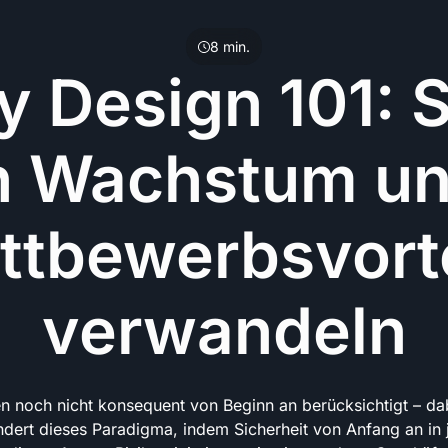
8
min.
y Design 101: S
n Wachstum u
ttbewerbsvorte
verwandeln
en noch nicht konsequent von Beginn an berücksichtigt – dabe
dert dieses Paradigma, indem Sicherheit von Anfang an in 