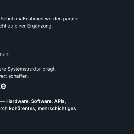
und Schutzmaßnahmen werden parallel
cht zu einer Ergänzung.
iert.
ere Systemstruktur prägt.
ert schaffen.
te
m —
Hardware, Software, APIs,
durch
kohärentes, mehrschichtiges