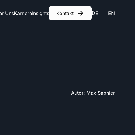
er Uns
Karriere
Insights
Kontakt
DE
EN
Autor:
Max
Sapnier