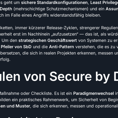
 Es geht um
sichere Standardkonfigurationen
,
Least Privileg
 Depth
(mehrschichtige Schutzmechanismen) und ein
Assu
h im Falle eines Angriffs widerstandsfähig bleiben.
ketten, immer kürzerer Release-Zyklen, strengerer Regulie
herheit erst im Nachhinein „aufzusetzen“ — das ist, als wü
t. Um den
strategischen Geschäftswert
von Systemen zu ers
e
Pfeiler von SbD
und die
Anti-Pattern
verstehen, die es zu v
bersetzen, die sich in realen Projekten erkennen, messen
rfolg.
ulen von Secure by 
Maßnahme oder Checkliste. Es ist ein
Paradigmenwechsel
in
ilden ein praktisches Rahmenwerk, um Sicherheit von Beginn 
sen und Muster
, die sich erkennen, messen und operationali